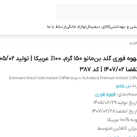
یشی و بهداشتی
کالای دیجیتال
لوازم خانگی
ارتباط با ما
وری
ا 1407/02 | کد 387
Bonmano Brazil Gold Instant Coffee 150g 100% Arabica Premium Instant Coff
ند:
بن مانو
ته‌بندی
:
قهوه فوری
ریخ تولید
:
1405/02/29
ریخ انقضا
:
1407/02/28
نه
:
100% عربیکا
زان کافئین
:
متوسط