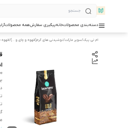
دسته‌بندی محصولات
خانه
پیگیری سفارش
همه محصولات
آرا
ام تی پیک
/
سوپر مارکت
/
نوشیدنی های گرم(قهوه و چای و ...)
/
قهوه ف
انقض
ee
بر
دس
تا
تا
گو
می