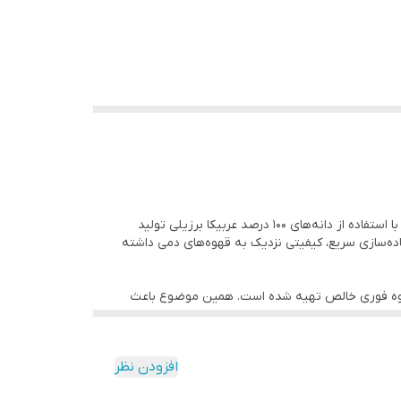
قهوه فوری گلد برزیل 150 گرمی بن مانو یکی از محصولات پرطرفدار در میان علاقه‌مندان به قهوه‌های فوری باکیفیت است. این محصول با استفاده از دانه‌های 100 درصد عربیکا برزیلی تولید
اده‌سازی سریع، کیفیتی نزدیک به قهوه‌های دمی داشته
ر قهوه فوری خالص تهیه شده است. همین موضوع باعث
دانه‌های عربیکا به دلیل عطر پیچیده‌تر، اسیدیته متعادل‌تر و طعم لطیف‌تر نسبت به روبوستا در سراسر جهان محبوبیت بالایی دارند. استفاده از 100 درصد عربیکا در این محصول باعث شده
افزودن نظر
یکی از مهم‌ترین ویژگی‌های قهوه فوری گلد بن مانو، حفظ عطر و رایحه طبیعی قهوه در فرآیند تولید است. در تولید قهوه‌های گلد معمولاً از روش خشک‌کردن انجمادی یا Freeze Dried