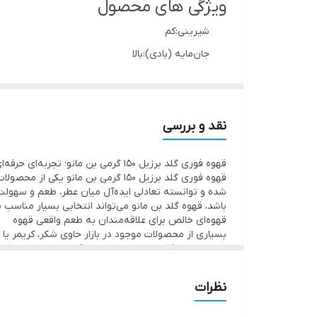
ویژگی های محصول
بادی
شیرینی:کم
جان‌مایه (بادی):بالا
اسیدیته:صفر
رنگ‌ بسته‌بندی:مشکی
وزن بسته‌بندی:150 گرم
نقد و بررسی
ابعاد بسته‌بندی:22*5*9 سانتی‌متر
قهوه فوری گلد برزیل 150 گرمی بن مانو؛ تجربه‌ای حرفه‌ای از قهوه 100 درصد عربیکا
نوع بسته‌بندی:بسته‌بندی شده در اتمسفر اصلاح‌شد
ساخت:ایران
شده و توانسته تعادلی ایده‌آل میان عطر، طعم و سهولت 
باشد، قهوه گلد بن مانو می‌تواند انتخابی بسیار مناسب ب
گواهی‌نامه‌های محصول:
قهوه‌ای خالص برای علاقه‌مندان به طعم واقعی قهوه
بسیاری از محصولات موجود در بازار حاوی شکر، کریمر ی
HACCP, HALLAL, ISO22000, ISO9001, ISO26000
می‌شود مصرف‌کننده بتواند طعم واقعی دانه‌های عربیکا 
شماره پروانه ساخت:
است که نوشیدنی نهایی رایحه‌ای دلپذیر، طعمی متوازن
22/13150
نظرات
عطر و رایحه‌ای نزدیک به قهوه تازه دم