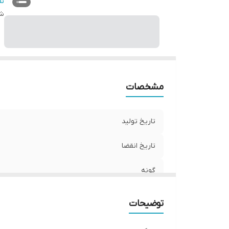
م
ن
با
شن
مشخصات
تاریخ تولید
تاریخ انقضا
گونه
میزان کافئین
توضیحات
مواد تشکیل دهنده