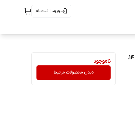
ورود | ثبت‌نام
قهوه فوری گلد بن‌مانو 150 گرم، 100٪ عربیکا | تولید 1405/02،
ناموجود
دیدن محصولات مرتبط