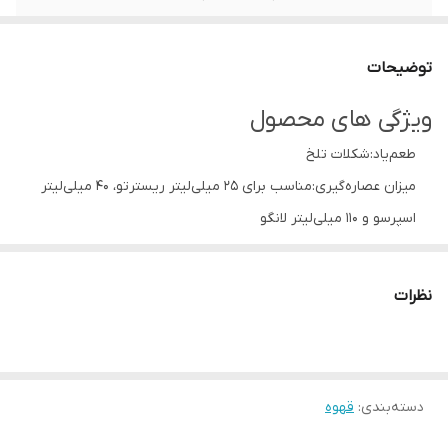
وزن یک کپسول
5.5 گرم
توضیحات
ویژگی های محصول
طعم‌یاد:شکلات تلخ
میزان عصاره‌گیری:مناسب برای 25 میلی‌لیتر ریسترتو، 40 میلی‌لیتر
اسپرسو و 110 میلی‌لیتر لانگو
INTENSITY:8
جان‌مایه (بادی):متوسط رو به پایین
نظرات
درجه برشته‌کاری:مدیوم دارک
اسیدیته:متوسط
میزان تلخی:متوسط
دسته‌بندی
:
قهوه
دم‌افزار پیشنهادی:قهوه‌ساز کپسولی
تعداد در هر بسته‌بندی:10 عدد کپسول