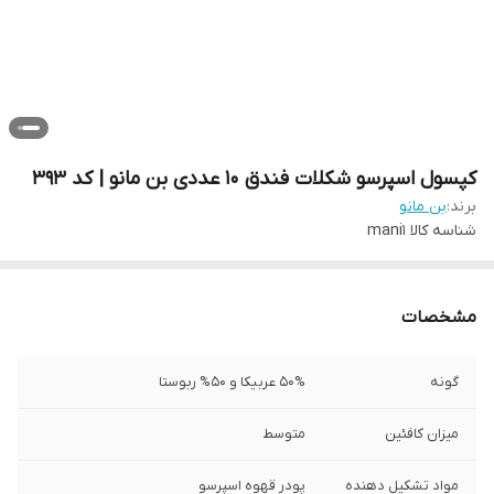
کپسول اسپرسو شکلات فندق 10 عددی بن مانو | کد 393
برند:
بن مانو
شناسه کالا
mani1
مشخصات
گونه
50% عربیکا و 50% ربوستا
میزان کافئین
متوسط
مواد تشکیل دهنده
پودر قهوه اسپرسو