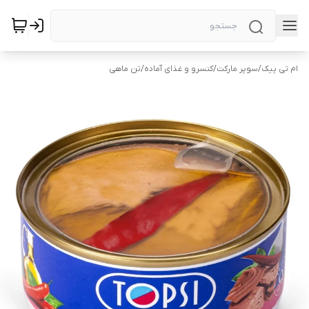
ام تی پیک
/
سوپر مارکت
/
کنسرو و غذای آماده
/
تن ماهی