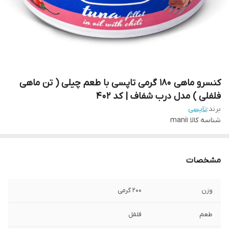
کنسرو ماهی 180 گرمی تاپسی با طعم چیلی ( تن ماهی
فلفلی ) مدل درب شفاف | کد 402
برند:
تاپسی
شناسه کالا
mani1
مشخصات
وزن
200 گرمی
طعم
فلفل