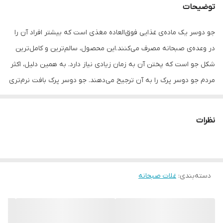
توضیحات
جو دوسر یک ماده‌ی غذایی فوق‌العاده مغذی است که بیشتر افراد آن‌ را
در وعده‌ی صبحانه مصرف می‌کنند‌.این محصول، سالم‌ترین و کامل‌ترین
شکل جو است که پختن آن به زمان زیادی نیاز دارد. به همین دلیل، اکثر
مردم جو دوسر پرک را به آن ترجیح می‌دهند. جو دوسر پرک بافت نرم‌تری
دارد و زودتر پخته می‌شود.جو دوسر کالری کمی دارد؛ به طوری که یک
فنجان از آن حاوی ۱۴۵ کالری است.جو دوسر حاوی نوعی فیبر قدرتمند به
نظرات
نام بتاگلوکان است که به کاهش سطح کلسترول خون کمک می‌کند
سبوس جو دوسر حاوی ویتامین E است که برای سلامت قلب فوایدی
دارد.جو دوسر یا سبوس آن می‌تواند خطر ابتلا به بیماری قلبی و عروقی
دسته‌بندی
:
غلات صبحانه
کاهش دهد. سبوس جو دوسر از طریق مسدود کردن جذب بعضی از
ترکیبات مضر که می‌توانند منجر به بیماری قلبی شوند، به سلامت قلب
کمک می‌کند.