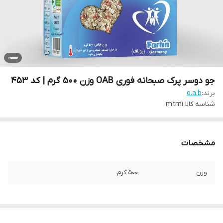
جو دوسر پرک صبحانه فوری OAB وزن 500 گرم | کد 453
برند:
o.a.b
شناسه کالا
mtm1
مشخصات
وزن
500 گرم