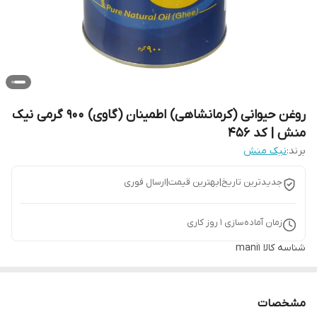
روغن حیوانی (کرمانشاهی) اطمینان (گاوی) 900 گرمی نیک
منش | کد 456
برند:
نیک منش
جدیدترین تاریخ|بهترین قیمت|ارسال فوری
زمان آماده‌سازی
1
روز کاری
شناسه کالا
mani1
مشخصات