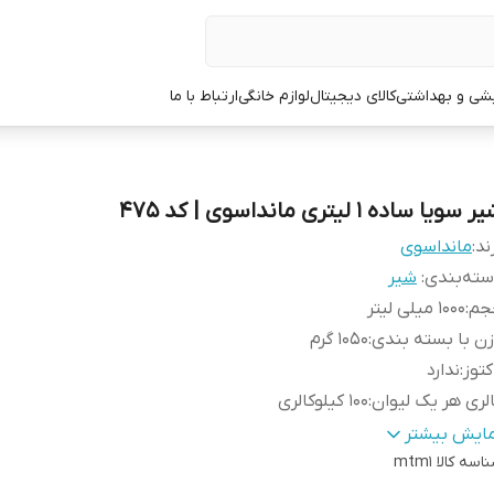
یشی و بهداشتی
کالای دیجیتال
لوازم خانگی
ارتباط با ما
 سویا ساده 1 لیتری مانداسوی | کد 475
ند:
مانداسوی
ته‌بندی
:
شیر
جم
:
1000 میلی لیتر
ن با بسته بندی
:
1050 گرم
کتوز
:
ندارد
لری هر یک لیوان
:
100 کیلوکالری
ی در هر 250 میلی لیتر
:
4 گرم
مایش بیشتر
عم
:
اسه کالا
ساده
mtm1