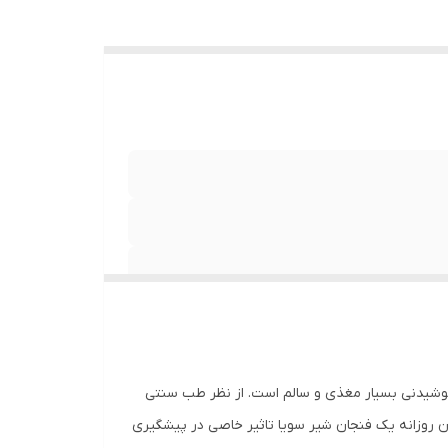
 و خنک و دور از نور مستقیم/بهتر است تا 3 روز پس از
 کلسیم
 نوشیدنی بسیار مغذی و سالم است. از نظر طب سنتی
دن روزانه یک فنجان شیر سویا تاثیر خاصی در پیشگیری