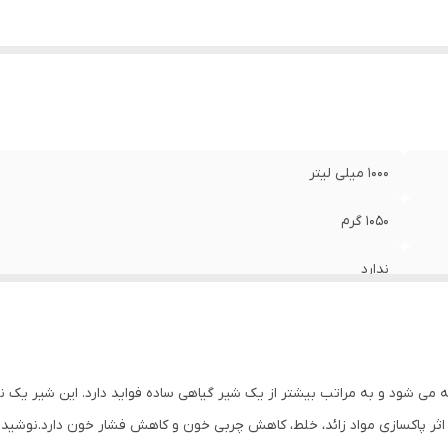
 در هر 250 میلی لیتر
:
0.00 گرم
ایط
در جای خشک
هداری
:
باز شدن مصرف گردد
کیبات
:
سویا شیر(تهیه شده از دانه کامل سویا)-شکر-ایزومالت-لاکتات
ع بسته بندی
:
پاکت
1000 میلی لیتر
1050 گرم
ندارد
100 کیلوکالری
4 گرم
 می شود و به مراتب بیشتر از یک شیر گیاهی ساده فواید دارد. این شیر یک
ساده
 و اثر پاکسازی مواد زائد، خلط، کاهش چربی خون و کاهش فشار خون دارد.نوشی