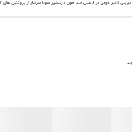
دیابتی تاثیر خوبی در کاهش قند خون دارد.شیر سویا سرشار از پروتئین ‌های
0.00 گرم
 معدنی مانند آهن و به خصوص کلسیم است.شیر سویا دارای محتوای مغذی بالا و 
در جای خشک و خنک و دور از نور مستقیم/بهتر است تا 3 روز پس از باز شدن مصرف گردد
غذی مانند ایزوفلاون‌ها، فیبرها، پروتئین‌ها،
اسیدهای چرب امگا 3
، آهن، کلسی
سویا شیر(تهیه شده از دانه کامل سویا)-شکر-ایزومالت-لاکتات کلسیم
پاکت
ید.