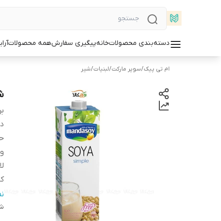
دسته‌بندی محصولات
خانه
پیگیری سفارش
همه محصولات
آرا
ام تی پیک
/
سوپر مارکت
/
لبنیات
/
شیر
شیر
بر
دس
ح
وز
لا
کا
چرب
ن
ط
شن