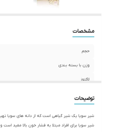
قند
شر
نگ
تر
مشخصات
نو
حجم
وزن با بسته بندی
لاکتوز
کالری هر یک لیوان
توضیحات
چربی در هر 250 میلی لیتر
شیر سویا یک شیر گیاهی است که از دانه های سویا تهیه
طعم
شیر سویا برای افراد مبتلا به فشار خون بالا مفید است