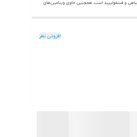
 گیاهی و فسفولیپید است، همچنین حاوی ویتامین‌های
پروتئین ارزشمندی است. بعلاوه برخی از گونه ها با
مواد مغذی غنی شده اند که معمولا زنان دچار کمبود آن هستند مانند کلسیم و ویتامین D.شیر سویا حدود ۶.۳۴ گرم پروتئین در هر فنجان دارد و برخلاف هر شیر گیاهی دیگری، هر ۹ اسید
م، روی، منیزیم، پتاسیم، سدیم، ویتامین‌ها (ویتامین
افزودن نظر