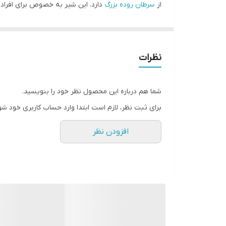
از
سرطان روده بزرگ
دارد. این شیر به خصوص برای افراد 
قند در هر 250 میلی لیتر
B1، B2 و نیاسین است. همچنین حاوی بسیاری از مواد
شرایط نگهداری
آمینه ضروری را نیز تامین می کند شیر سویا غنی از موادم
ترکیبات
نظرات
B6) و ریزمغذی‌های مختلف دیگر است .
نوع بسته بندی
شما هم درباره این محصول نظر خود را بنویسید.
برای ثبت نظر، لازم است ابتدا وارد حساب کاربری خود شو
افزودن نظر