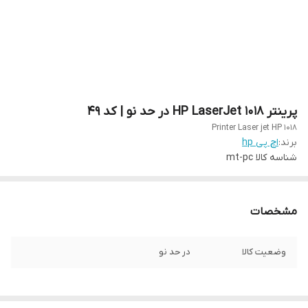
پرینتر HP LaserJet 1018 در حد نو | کد 49
Printer Laser jet HP 1018
برند:
اچ پی hp
شناسه کالا
mt-pc
مشخصات
وضعیت کالا
در حد نو