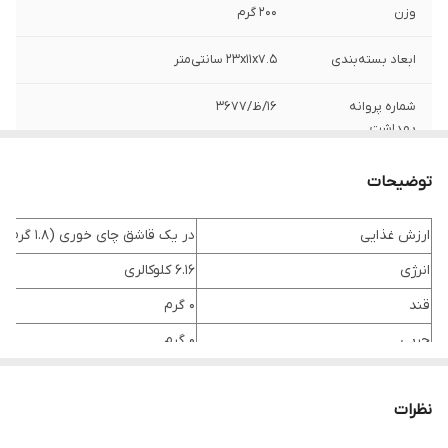
وزن
200 گرم
ابعاد بسته‌بندی
۲۳x۱۱x۷.۵ سانتی‌متر
شماره پروانه
۱۶/ظ/۳۶۷۷
بهداشت
توضیحات
ارزش غذایی
در یک قاشق چای خوری (1.8 گرم)
انرژی
6.16 کلوکالری
قند
0 گرم
چربی
0 گرم
نمک و اسید های چرب ترانس
0 گرم
نظرات