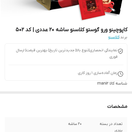
کاپوچینو ورو گوستو کلاسنو ساشه 20 عددی | کد 502
برند:
کلاسنو
نمایندگی انحصاری|تنوع بالا| جدیدترین تاریخ| بهترین قیمت| ارسال
فوری
زمان آماده‌سازی
1
روز کاری
شناسه کالا
mani2
مشخصات
تعداد در بسته
20 ساشه
بندی