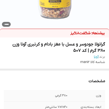
گرانولا جودوسر و عسل با مغز بادام و کرنبری آونا وزن
380 گرم | کد 507
برند:
آونا
شناسه کالا
mani2
مشخصات
وزن
380 گرمی
ابعاد بسته‌بندی
۷x۷x۲۰ سانتی‌متر