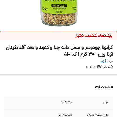
گرانولا جودوسر و عسل دانه چیا و کنجد و تخم آفتابگردان
آونا وزن 380 گرم | کد 510
برند:
آونا
شناسه کالا
mani2
مشخصات
وزن
380 گرم
نوع بسته بندی
شیشه ای