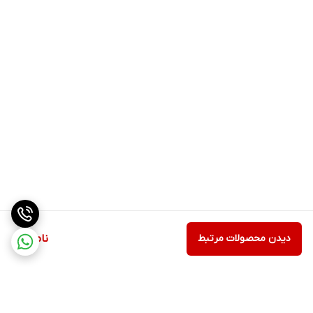
است.تخمه آفتابگردان حاوی سلنیوم است که یک آنتی اکسیدان قوی و
عالی برای سلامت تیرویید است.تخمه آفتابگردان دارای ویتامین‌هایی
مانند ویتامین
D
و
A
و املاح معدنی فراوانی است که به سلامت کبد کمک
می‌کنند.وجود سینارین در تخمه آفتابگردان سبب کاهش تری‌گلیسیرید
و کلسترول می‌شود که این موضوع برای مبتلایان له هایپرگلیسیمی یا
چربی خون بالا مزایایی به همراه دارد. تخمه آفتابگردان احتمال ابتلا به
سندرم متابولیک که با علائمی مانند دیابت، چاقی و بیماری های خود
ایمنی می شود، جلوگیری می کند
عسل طبیعی موجود در گرانولا آونا انرژی زا است،عسل خستگی مفرط را از
بین میبرد و باعث افزایش هوشیاری میگردد و به علت داشتن انتی
اکسیدان بالا خطر ابتلا به بیماری هارا کاهش می دهد.
دیدن محصولات مرتبط
ناموجود