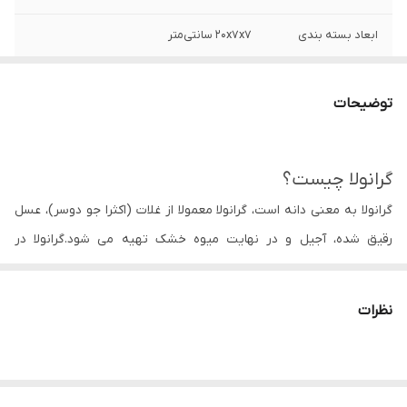
ابعاد بسته بندی
۲۰x۷x۷ سانتی‌متر
ترکیبات
جو دوسر/عسل/دانه چیا/تخم آفتاب گردان/
دانه چیا
توضیحات
ارزش غذایی یک
130 کیلو کالری، 4.5 گرم فیبر، 3.9 گرم پروتئین،
وعده(35 گ)
21.2 گرم کربوهیدرات، 1.4 بتا گلوکان و 3.8 گرم
گرانولا چیست؟
چربی
گرانولا به معنی دانه است، گرانولا معمولا از غلات (اکثرا جو دوسر)، عسل
رقیق شده، آجیل و در نهایت میوه خشک تهیه می شود.گرانولا در
انگلیسی Granola یک نوع از انواع غذاها به شمار می آید که معمولاً برای
صبحانه یا به عنوان میان وعده مصرف می شود. این خوراکی سالم و انرژی
نظرات
زا، ترکیبی از مغزها،جو دوسر پرک، خشکبار و عسل می باشد که بسیار
مقوی و مفید است و می تواند یک گزینه عالی و خوشمزه به عنوان میان
وعده باشد. گرانولا به دلیل دارا بودن مواد مفید و مغذی تبدیل به یکی از