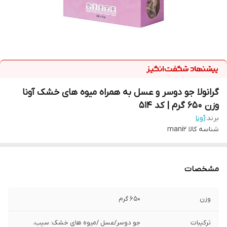
گرانولا جو دوسر و عسل به همراه میوه های خشک آونا
وزن 650 گرم | کد 514
برند:
آونا
شناسه کالا
mani2
مشخصات
وزن
650 گرم
ترکیبات
جو دوسر/عسل /میوه های خشک: سیب،