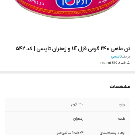
تن ماهی 240 گرمی قزل آلا و زعفران تاپسی | کد 542
برند:
تاپسی
شناسه کالا
mani1
مشخصات
وزن
240 گرم
طعم
زعفران
ابعاد بسته‌بندی
۱۰x۱۰x۴ سانتی‌متر