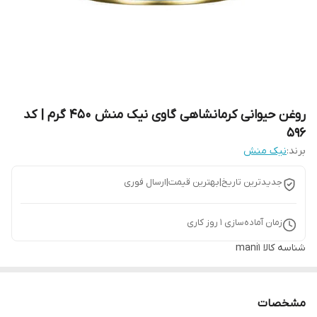
روغن حیوانی کرمانشاهی گاوی نیک منش 450 گرم | کد
596
برند:
نیک منش
جدیدترین تاریخ|بهترین قیمت|ارسال فوری
زمان آماده‌سازی
1
روز کاری
شناسه کالا
mani1
مشخصات