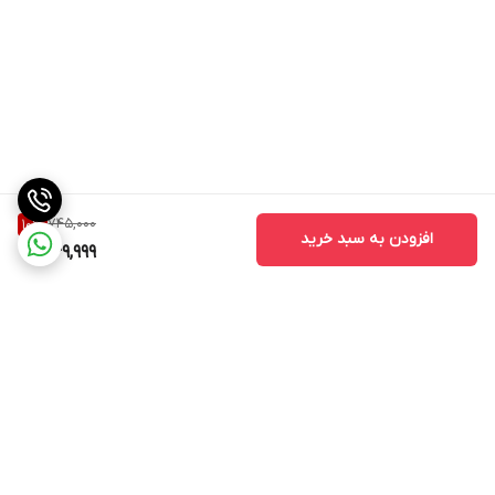
745,000
10
%
افزودن به سبد خرید
669,999
برگشت به بالا