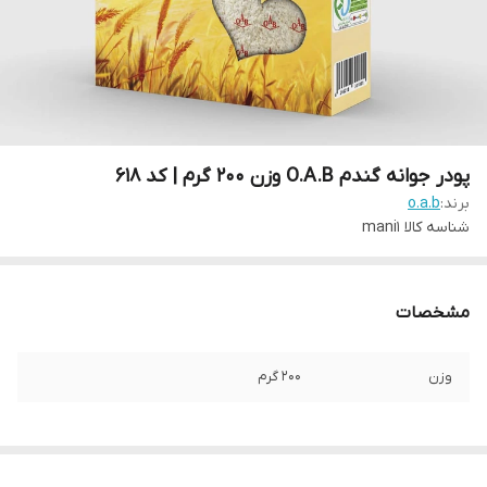
پودر جوانه گندم O.A.B وزن 200 گرم | کد 618
برند:
o.a.b
شناسه کالا
mani1
مشخصات
وزن
200 گرم