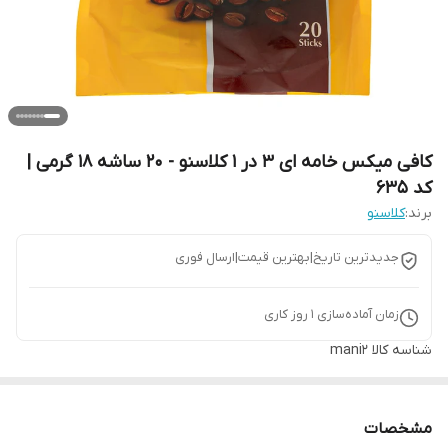
کافی میکس خامه ای 3 در 1 کلاسنو - 20 ساشه 18 گرمی |
کد 635
برند:
کلاسنو
جدیدترین تاریخ|بهترین قیمت|ارسال فوری
زمان آماده‌سازی
1
روز کاری
شناسه کالا
mani2
مشخصات