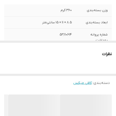
وزن بسته‌بندی
360 گرم
ابعاد بسته‌بندی
8.5 × 11 × 15 سانتی‌متر
شماره پروانه
53/10614
بهداشت
سایر توضیحات
ارزش غذایی در هر سهم 170 میلی گرم : انرژی:
نظرات
66.78 کیلوکالری قند: 10.62 گرم چربی: 1.8 گرم
نمک: 0.04 گرم اسید چرب ترانس: 0.04 گرم
وزن
18 گرم
دسته‌بندی
:
کافی میکس