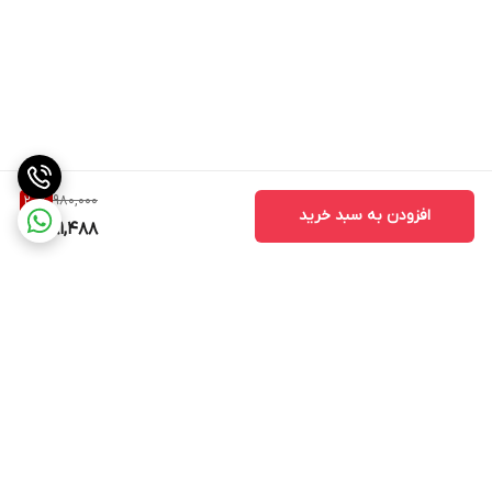
980,000
20
%
افزودن به سبد خرید
781,488
برگشت به بالا