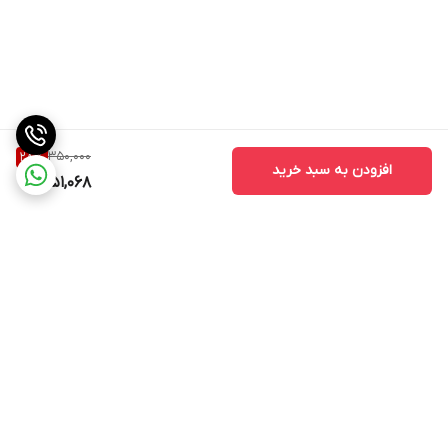
350,000
28
%
افزودن به سبد خرید
251,068
برگشت به بالا