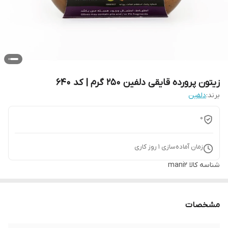
زیتون پرورده قایقی دلفین 250 گرم | کد 640
برند:
دلفین
0
زمان آماده‌سازی
1
روز کاری
شناسه کالا
mani2
مشخصات