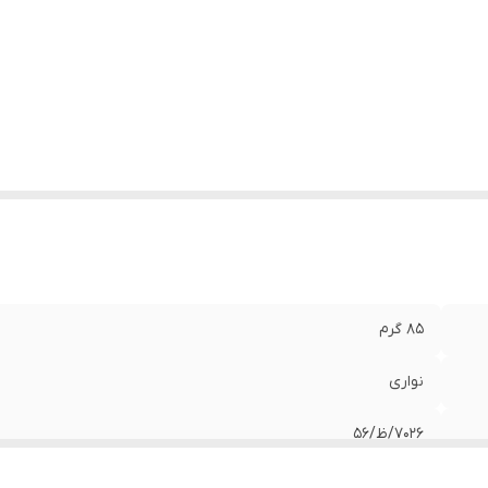
85 گرم
نواری
۷۰۲۶/ظ/۵۶
کالری:268 کیلو کالری/قند: 54.76 گرم/چربی:3 گرم/نمک: 0