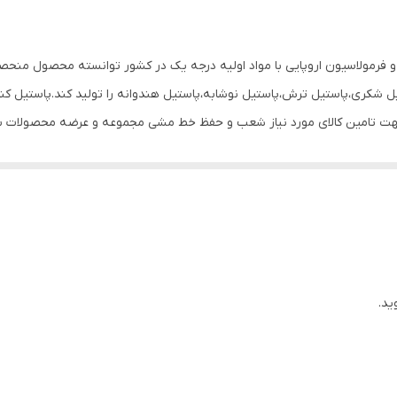
و فرمولاسیون اروپایی با مواد اولیه درجه یک در کشور توانسته محصول منحصر
تیل شکری،پاستیل ترش،پاستیل نوشابه،پاستیل هندوانه را تولید کند.پاستی
ت تامین کالای مورد نیاز شعب و حفظ خط مشی مجموعه و عرضه محصولات با ک
 ماده ای بدون بو،مزه،قند و پروتئین که از جوشاندن استخوان گاو و گوسفند ته
 می کنند.از فواید پاستیل می توان گفت که غضروف ساز،دوست قلب،پیشگیری ا
 پاستیل می تواند آسیب های زیادی به بدن برساند که موجب چاقی و اضافه و
یب به کبد می شود.در خوشمزه بودن پاستیل حرفی نیست و این خوشمزه هیجان
کان مضر است چون ژلاتین موجود در پاستیل ارزش غذایی بالایی ندارد و از ا
ید.
یل هایی هست که کوچک و بزرگ آن را دوست دارند.یکی از مهم ترین ماده در ت
ی از پرتئین به میزان 80درصد است.