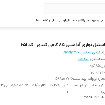
یشی و بهداشتی
کالای دیجیتال
لوازم خانگی
ارتباط با ما
ستیل نواری آدامسی 85 گرمی کندی | کد 651
ند:
کندی میکس Candy mix
ته‌بندی
:
تنقلات
زن
:
85 گرم
دل
:
نواری
اره پروانه بهداشت
:
۷۰۲۶/ظ/۵۶
ارزش غذایی در هر 100
کالر
م
:
0
اسه کالا
mani1