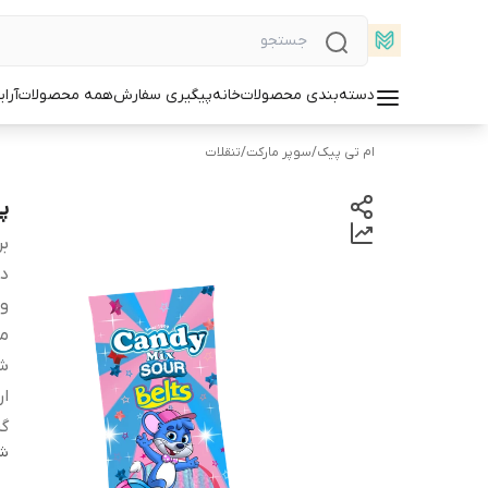
دسته‌بندی محصولات
خانه
پیگیری سفارش
همه محصولات
آرا
ام تی پیک
/
سوپر مارکت
/
تنقلات
پا
بر
دس
و
م
شم
گر
شن