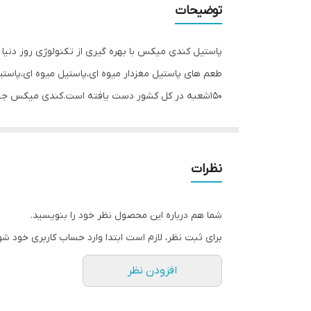
توضیحات
پاستیل کندی میکس با بهره گیری از تکنولوژی روز دنیا 
طعم های پاستیل مغزدار میوه ای،پاستیل میوه ای،پاس
150شعبه در کل کشور دست یافته است.کندی میکس جه
گرفته است.
ماده اولیه و اصلی پاستیل ها ژلاتین است،ژلاتین پاستیل
رنگ است با افزودن رنگ و مواد قندی تبدیل به پاستیل
نظرات
امینه ضروری بدن است ولی از طرف دیگر مصرف بی رویه
همچنین بدلیل میزان غلظت ژله در پاستیل ها موجب آس
شما هم درباره این محصول نظر خود را بنویسید.
پاستیل باید احتیاط کرد.خوردن پاستیل بخصوص برای کود
برای ثبت نظر، لازم است ابتدا وارد حساب کاربری خود شو
کندی میکس یکی از خوشمزه ترین و پرطرفدار ترین پاست
افزودن نظر
آید بنابراین پاستیل کندی میکس به دلیل وجود ژلاتین منبع خوب