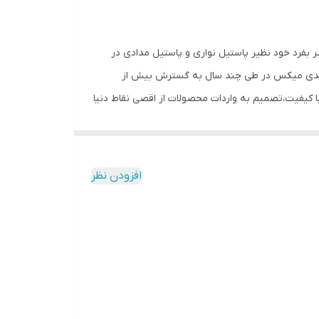
 بفرد خود نظیر پاستیل نواری و پاستیل مدادی در
ل کندی میکس در طی چند سال به گسترش بیش از
یفیت،تصمیم به واردات محصولات از اقصی نقاط دنیا
یه می شود.برای تهیه پاستیل،ژلاتین را که ژله ای بی
ز پوکی استخوان،ترمیم بافت ماهیچه ها و تامین اسید
افزودن نظر
زن،اشتها را کور کرده و موجب سوء تغذیه می شود و
 انگیز دارای طرفداران زیادی است ولی در مصرف
ین رو برای کودکان در حال رشد سودمند نیست.پاستیل
ولید پاستیل ژلاتین است که از استخوان گاو بدست می