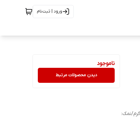
ورود | ثبت‌نام
ناموجود
دیدن محصولات مرتبط
ی:268 کیلو کالری/قند: 54.76 گرم/چربی:3 گرم/نمک: