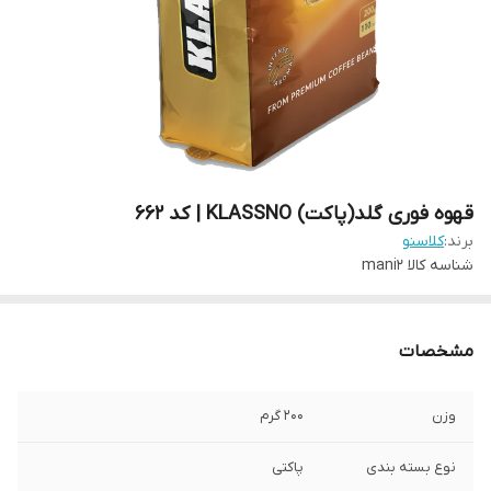
قهوه فوری گلد(پاکت) KLASSNO | کد 662
برند:
کلاسنو
شناسه کالا
mani2
مشخصات
وزن
200 گرم
نوع بسته بندی
پاکتی