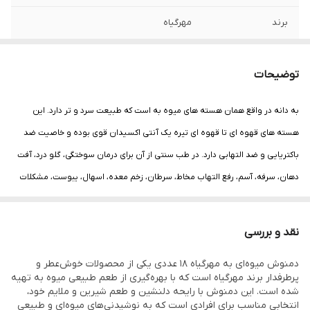
برند
مهرگیاه
تعداد در بسته
18 عدد
توضیحات
ترکیبات
به، به دانه، دارچین
به دانه در واقع همان هسته های میوه به است که طبیعت سرد و تر دارد. این
طعم غالب
میوه به
هسته های قهوه ای تا قهوه ای تیره یک
آنتی اکسیدان
قوی بوده و خاصیت ضد
باکتری
ایی و ضد التهابی دارد. در طب سنتی از آن برای درمان سوختگی، گلو درد، آفت
دهان، سرفه،
آسم
، رفع التهاب مخاط،
سرطان
،
زخم معده
،
اسهال
،
یبوست
، مشکلات
قلب
ی، کاهش
کلسترول
، کاهش
فشار خون
، تقویت سیستم
گوارش
و … استفاده می
شود. به دلیل خواص و فوایدی که این دانه دارد از کاربرد های فراوانی برخوردار است.
نقد و بررسی
هسته میوه به منبعی غنی از فیبر،
ویتامین C
و نوعی
کربوهیدرات
به نام پکتین
دمنوش میوه‌ای به مهرگیاه 18 عددی یکی از محصولات خوش‌عطر و
است. از این رو، مصرف آن به کاهش وزن کمک کرده و در استحکام رگ ها و جلوگیری
پرطرفدار برند مهرگیاه است که با بهره‌گیری از طعم طبیعی میوه به تهیه
از تصلب شرایین نقش دارد. افزودن این دانه ها به غذا علاوه بر ایجاد طعمی خوب،
شده است. این دمنوش با رایحه دلنشین و طعم شیرین و ملایم خود،
انتخابی مناسب برای افرادی است که به نوشیدنی‌های میوه‌ای و طبیعی