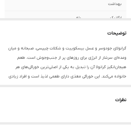
بهداشت
ارگانیک
بله
وزن بسته‌بندی
380 گرم
توضیحات
ارزش غذایی یک
انرژی 134 کیلوکالری فیبر 3.0 گرم پروتئین 3.6
گرانولای جودوسر و عسل بیسکوییت و شکلات چیپسی، صبحانه و میان
وعده (35 گرم)
گرم کربوهیدرات 21.4 گرم بتاگلوکان 1.4 گرم
وعده‌ای سرشار از انرژی برای روزهای پر از جنب‌وجوش است. طعم
چربی 4.2 گرم
هیجان‌انگیز گرانولا آن را تبدیل به یکی از اصلی‌ترین خوراکی‌های هر
خانواده می‌کند. این خوراکی مغذی دارای طعمی لذیذ است و افراد زیادی
طرفدار این ترکیب از گرانولا هستند. این محصول شامل بیسکوییت و
شکلات چیپسی با مخلوطی از جو دوسر و عسل است. این محصول خاص
نظرات
کسانیست که علاقمند به طعم بیسکوییت در صبحانه و میان وعده
هستند. این میان وعده خوش‌‌طعم حاوی مواد مغذی و مورد نیاز بدن در
طول روز است. این میان وعده به دلیل وجود مغز فندق حاوی فسفر،