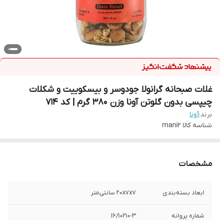
غلات صبحانه گرانولا جودوسر و بیسکوییت و شکلات
چیپسی بدون گلوتن آونا وزن 380 گرم | کد 714
برند:
آونا
شناسه کالا
mani2
مشخصات
ابعاد بسته‌بندی
20x7x7 سانتی‌متر
شماره پروانه
16/10210-3