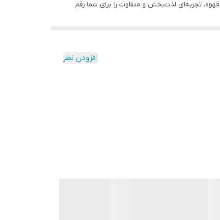
ی قهوه، تجربه‌ای لذت‌بخش و متفاوت را برای شما رقم
 ورزشی است. این محصول با داشتن
فیبر بالا و پروتئین
، باعث افزایش
امگا 3 و چربی‌های مفید
در رژیم غذایی
افزودن نظر
ید این گرانولا بار را به عنوان
صبحانه‌ای سریع و