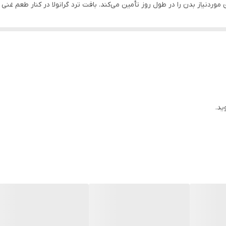
ی موردنیاز بدن را در طول روز تأمین می‌کند. بافت ترد گرانولا در کنار طعم غن
د در قهوه
، یک میان‌وعده عالی برای شروع روز یا تأمین انرژی قبل از تمرین
هبود عملکرد مغز را نیز تقویت می‌کند. همچنین، وجود مغزیجات در این ترکیب
ید.
ز یبوست
 انرژی و افزایش قدرت بدنی
وی برای محل کار، مدرسه و سفر
ی و کنترل اشتها
 از سلامت و خوشمزگی
م؟
ن است که می‌توان آن را به راحتی در رژیم غذایی روزانه خود گنجاند. شما می‌توان