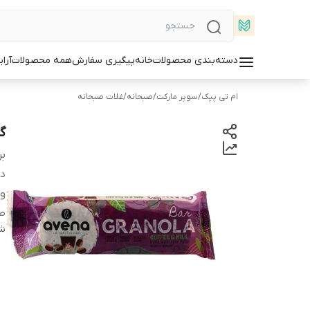
دسته‌بندی محصولات
خانه
پیگیری سفارش
همه محصولات
آرا
ام تی پیک
/
سوپر مارکت
/
صبحانه
/
غلات صبحانه
گر
بر
دس
و
ط
شن