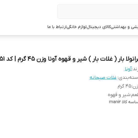
یشی و بهداشتی
کالای دیجیتال
لوازم خانگی
ارتباط با ما
انولا بار ( غلات بار ) شیر و قهوه آونا وزن 45 گرم | کد 751
ند:
آونا
ته‌بندی
:
غلات صبحانه
زن
:
45 گرم
عم
:
شیر و قهوه
اسه کالا
mani2