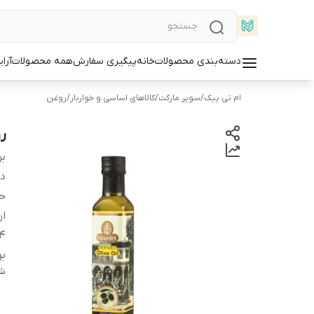
دسته‌بندی محصولات
خانه
پیگیری سفارش
همه محصولات
آرا
ام تی پیک
/
سوپر مارکت
/
کالاهای اساسی و خواربار
/
روغن
رو
بر
دس
ح
ار
14 گ
بو
شن