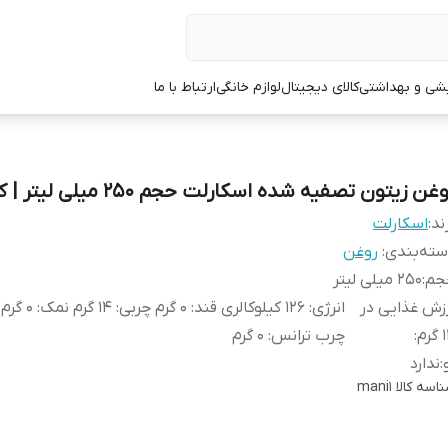
یشی و بهداشتی
کالای دیجیتال
لوازم خانگی
ارتباط با ما
غن زیتون تصفیه شده اسکارلت حجم 250 میلی لیتر | کد 760
ند:
اسکارلت
ته‌بندی
:
روغن
جم
:
250 میلی لیتر
زش غذایی در
انرژی: ۱۲۶ کیلوکالر
رم
:
چرب ترانس: ۰ گرم
:
ندارد
اسه کالا
mani1