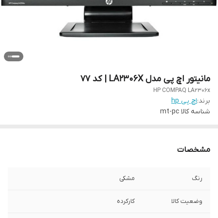
مانیتور اچ پی مدل LA2306X | کد 77
HP COMPAQ LA2306x
برند:
اچ پی hp
شناسه کالا
mt-pc
مشخصات
رنگ
مشکی
وضعیت کالا
کارکرده