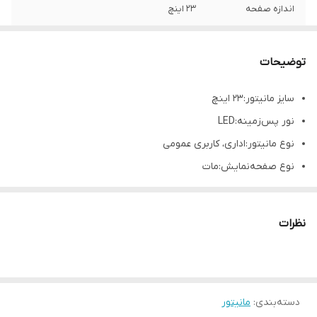
اندازه صفحه
23 اینچ
وضعیت محصول
گرید بی (مقداری حاله زرد داخل صفحه دارد)
توضیحات
سایز مانیتور
:
۲۳ اینچ
نور پس‌زمینه
:
LED
نوع مانیتور
:
اداری، کاربری عمومی
نوع صفحه‌نمایش
:
مات
تست شده و تمیز
توجه این مانیتور دارای حاله زرد روی صفحه میباشد - صرفا برای
نظرات
استفاده روزمره و دوربین مناسب است
دسته‌بندی
:
مانیتور