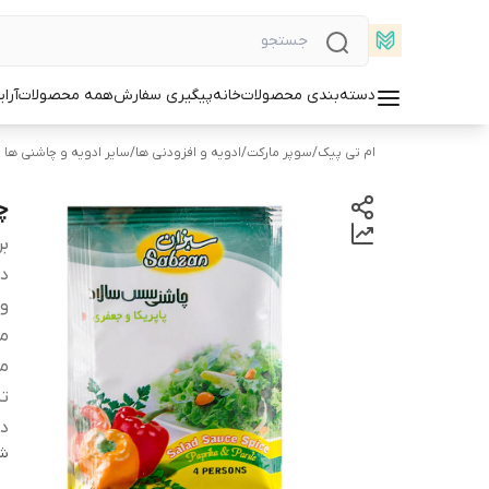
دسته‌بندی محصولات
خانه
پیگیری سفارش
همه محصولات
آرا
ام تی پیک
/
سوپر مارکت
/
ادویه و افزودنی ها
/
سایر ادویه و چاشنی ها
چا
بر
دس
و
مز
مو
ت
د
شن