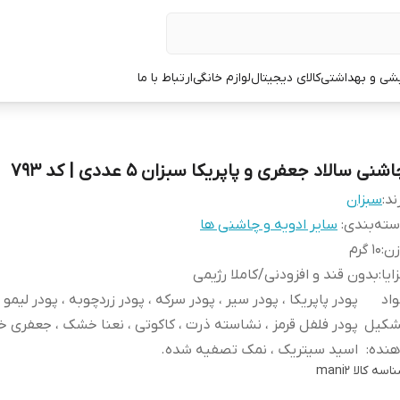
یشی و بهداشتی
کالای دیجیتال
لوازم خانگی
ارتباط با ما
شنی سالاد جعفری و پاپریکا سبزان 5 عددی | کد 793
ند:
سبزان
ته‌بندی
:
سایر ادویه و چاشنی ها
زن
:
10 گرم
ایا
:
بدون قند و افزودنی/کاملا رژیمی
اد
پودر پاپریکا ، پودر سیر ، پودر سرکه ، پودر زردچوبه ، پودر لیمو 
شکیل
پودر فلفل قرمز ، نشاسته ذرت ، کاکوتی ، نعنا خشک ، جعفری 
هنده
:
اسید سیتریک ، نمک تصفیه شده.
اسه کالا
mani2