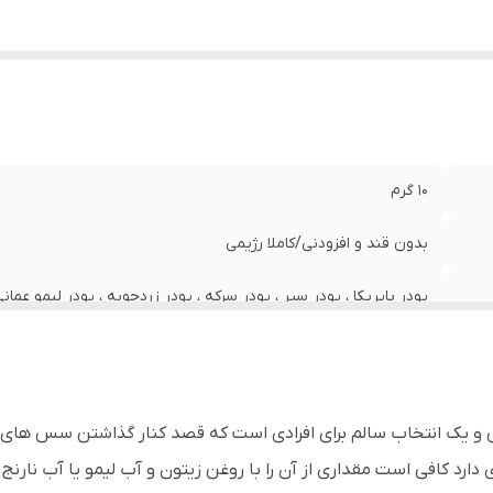
10 گرم
بدون قند و افزودنی/کاملا رژیمی
پودر پاپریکا ، پودر سیر ، پودر سرکه ، پودر زردچوبه ، پودر لیمو عمانی
خشک ، جعفری خشک ، اسید سیتریک ، نمک تصفیه شده.
یک انتخاب سالم برای افرادی است که قصد کنار گذاشتن سس های سرشا
رد کافی است مقداری از آن را با روغن زیتون و آب لیمو یا آب نارنج 