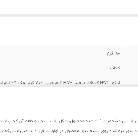
180 گرم
کچاپ
انرژی: ۶۴۷.۱ کیلوکالری قند: ۱۷.۷۳ گرم چربی: ۷.۰۲ گرم نمک: ۲.۱۱ گرم اسیدهای چرب ترانس: ۰ گرم
پیچی
ز، دستور درج‌شده روی بسته‌بندی محصول در اولویت قرار دارد. متن قبلی که بر