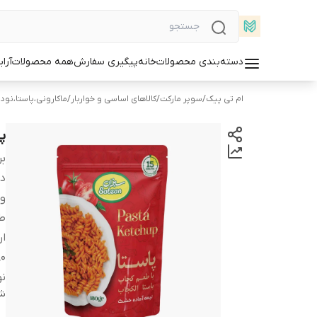
دسته‌بندی محصولات
خانه
پیگیری سفارش
همه محصولات
آرا
ام تی پیک
/
سوپر مارکت
/
کالاهای اساسی و خواربار
/
ماکارونی،پاستا،نود
پا
بر
دس
و
ط
ار
180
نو
شن