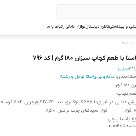
یشی و بهداشتی
کالای دیجیتال
لوازم خانگی
ارتباط با ما
ل و رشته
ستا با طعم کچاپ سبزان 180 گرم | کد 796
ند:
سبزان
ته‌بندی
:
ماکارونی،پاستا،نودل و رشته
زن
:
180 گرم
عم
:
کچاپ
زش غذایی در
 گرم
:
گرم اسیدهای چرب ترانس: ۰ گرم
ع پاستا
:
پیچی
اسه کالا
mani2