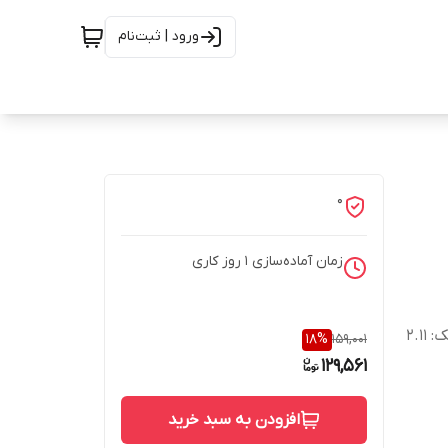
ورود | ثبت‌نام
0
زمان آماده‌سازی
1
روز کاری
انرژی: ۶۴۷.۱ کیلوکالری قند: ۱۷.۷۳ گرم چربی: ۷.۰۲ گرم نمک: ۲.۱۱
18
%
159,001
129,561
افزودن به سبد خرید