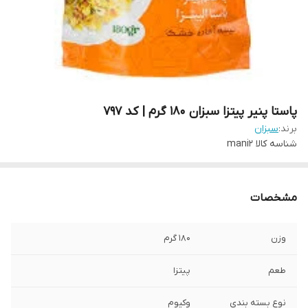
پاستا پنیر پیتزا سبزان 180 گرم | کد 797
برند:
سبزان
شناسه کالا
mani2
مشخصات
وزن
180 گرم
طعم
پیتزا
نوع بسته‌ بندی
وکیوم