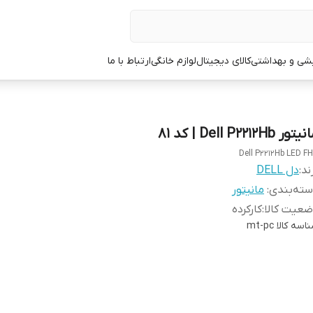
یشی و بهداشتی
کالای دیجیتال
لوازم خانگی
ارتباط با ما
تور Dell P2212Hb | کد 81
Dell P2212Hb LED F
ند:
دل DELL
ته‌بندی
:
مانیتور
عیت کالا
:
کارکرده
اسه کالا
mt-pc