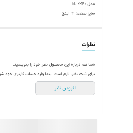
مدل : 2212 hb
سایز صفحه 22 اینچ
پورت ها : VGA یک عدد
DVI-D یک عدد
USB دو عدد
نظرات
مشخصات صفحه نماسش :
Full HD
شما هم درباره این محصول نظر خود را بنویسید.
1920*1080
برای ثبت نظر، لازم است ابتدا وارد حساب کاربری خود شو
LED
افزودن نظر