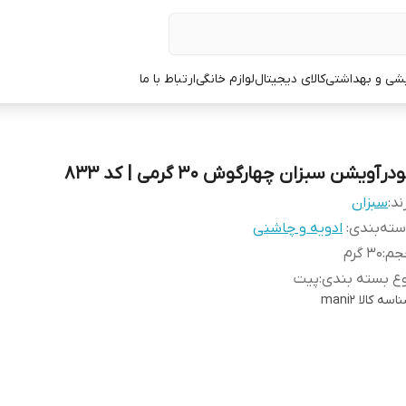
یشی و بهداشتی
کالای دیجیتال
لوازم خانگی
ارتباط با ما
درآویشن سبزان چهارگوش 30 گرمی | کد 833
ند:
سبزان
ته‌بندی
:
ادویه و چاشنی
جم
:
30 گرم
ع بسته بندی
:
پیت
اسه کالا
mani2