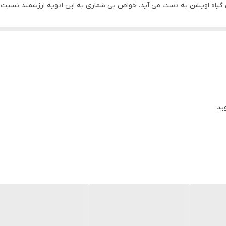
گیاه اویشن به دست می آید. خواص بی شماری به این ادویه ارزشمند نسبت د
رای خواص ضد باکتریایی، ضد التهابی و آرامش بخش است. مصرف منظم پودر ا
اوی مواد معدنی ارزشمندی نیز مانند آهن، کلسیم و منگنز است که برای حفظ 
ید.