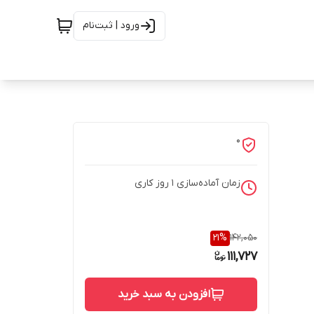
ورود | ثبت‌نام
0
زمان آماده‌سازی
1
روز کاری
21
%
142,050
111,727
افزودن به سبد خرید