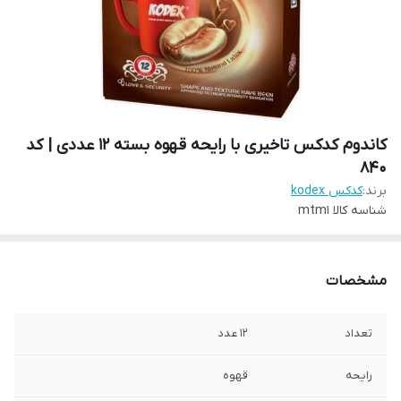
کاندوم کدکس تاخیری با رایحه قهوه بسته 12 عددی | کد
840
برند:
کدکس kodex
شناسه کالا
mtm1
مشخصات
تعداد
12 عدد
رایحه
قهوه