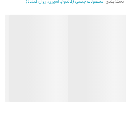
دسته‌بندی
:
محصولات جنسی (کاندوم، اسپری، روان کننده)
تجربه ‌های شخصی است که با رایحه دلنشین توت فرنگی و ترکیبات
موثر، به
حفظ رطوبت
و تعادل PH طبیعی ناحیه تناسلی کمک می‌کند. این
ژل به راحتی قابل شستشو است و با فرمولاسیونی ملایم، احتمال ایجاد
حساسیت یا آلرژی را به حداقل می‌رساند.
این محصول برای استفاده روزانه و بدون نگرانی از تحریک پوست طراحی
شده است.گلیسیرین موجود در ژل روان کننده کدکس با رایحه توت
فرنگی به عنوان یک
مرطوب‌کننده قوی
شناخته می ‌شود که ناحیه تناسلی
را نرم و مرطوب نگه می ‌دارد و از خشکی جلوگیری می ‌کند.
اسید لاکتیک نوعی
آلفا هیدروکسی اسید
است که با تنظیم pH، محیط
ناحیه تناسلی را در محدوده مناسب pH (بین 3.8 تا 4.5) نگه می ‌دارد که
مانع از رشد باکتری ‌ها و قارچ‌ های مضر می ‌شود و به
حفظ فلور طبیعی
ناحیه تناسلی
کمک می ‌کند. ژل روان کننده کدکس به واسطه داشتن این
ترکیب از التهاب و تحریکات پوستی پیشگیری می کند.
پتاسیم سوربات موجود در ژل روان کننده کدکس با رایحه توت فرنگی به