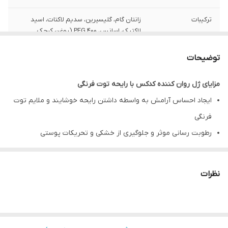
ترکیبات
زانتان گام، گلیسیرین، سدیم لاکتات، اسید
لاکتیک، اسانس، PEG 400 (روغن کرچک
هیدروژنه)، سدیم بنزوات، پتاسیم سوربات،
آب
توضیحات
نوع رایحه
توت فرنگی
مزایای ژل روان کننده کدکس با رایحه توت فرنگی
ایجاد احساس آرامش به واسطه داشتن رایحه خوشایند و ملایم توت
فرنگی
رطوبت رسانی موثر و جلوگیری از خشکی و تحریکات پوستی
فرمولاسیون ملایم و بدون ایجاد حساسیت
حفظ تعادل طبیعی pH
نظرات
قابل شستشو تنها با آب
ژل روان کننده کدکس با رایحه توت فرنگی
ژل روان کننده کدکس با رایحه توت فرنگی یک محصول ویژه برای بهبود