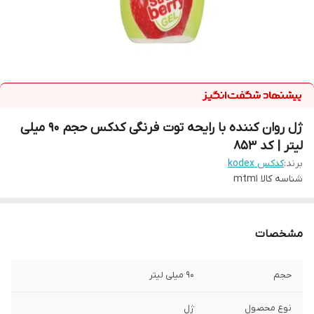
ژل روان کننده با رایحه توت فرنگی کدکس حجم 90 میلی
لیتر | کد 853
برند:
کدکس kodex
شناسه کالا
mtm1
مشخصات
حجم
90 میلی لیتر
نوع محصول
ژل