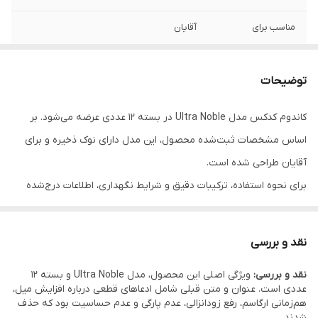
مناسب برای
آقایان
مزایا
چندین برابر لذت بیشتر - حاوی عصاره‌های
طبیعی عناب، گوارانا، تمبر هندی - افزایش توان
توضیحات
و تحریک پذیری - کمک به ایجاد همزمانی
ارگاسم در زوجین - دارای ویتامین C موجود
کاندوم کدکس مدل Ultra Noble در بسته 12 عددی عرضه می‌شود. بر
برای افزایش جذب عصاره‌های گیاهی
اساس مشخصات ثبت‌شده محصول، این مدل دارای نوک ذخیره و برای
آقایان طراحی شده است.
برای نحوه استفاده، ترکیبات دقیق و شرایط نگهداری، اطلاعات درج‌شده
روی بسته‌بندی محصول در اولویت قرار دارد.
نقد و بررسی
نقد و بررسی:
ویژگی اصلی این محصول، مدل Ultra Noble و بسته 12
عددی است. عنوان و متن قبلی شامل ادعاهای قطعی درباره افزایش میل،
هم‌زمانی ارگاسم، رفع زودانزالی، عدم پارگی و عدم حساسیت بود که حذف
شدند.