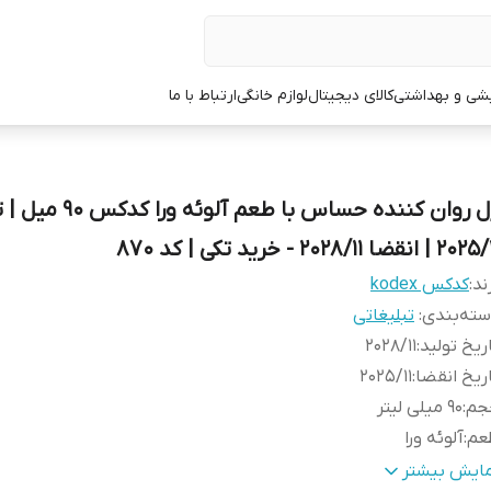
یشی و بهداشتی
کالای دیجیتال
لوازم خانگی
ارتباط با ما
ژل روان کننده حساس با طعم آلوئه و
2 | انقضا 2028/11 - خرید تکی | کد 870
ند:
کدکس kodex
ته‌بندی
:
تبلیغاتی
ریخ تولید
:
2028/11
ریخ انقضا
:
2025/11
جم
:
90 میلی لیتر
عم
:
آلوئه ورا
ژگی‌ کلیدی
:
بر پایه آب و مناسب افراد با پوست حساس
مایش بیشتر