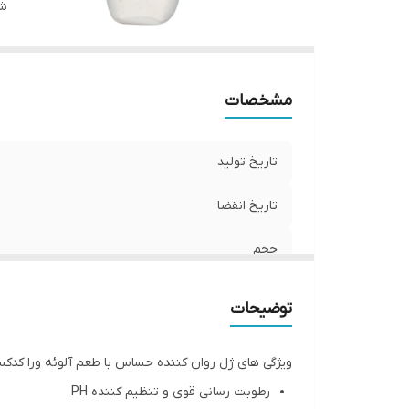
کا
شن
تر
من
مشخصات
تاریخ تولید
تاریخ انقضا
حجم
طعم
توضیحات
ویژگی‌ کلیدی
ویژگی های ژل روان کننده حساس با طعم آلوئه ورا کدک
کارکرد
رطوبت رسانی قوی و تنظیم کننده PH