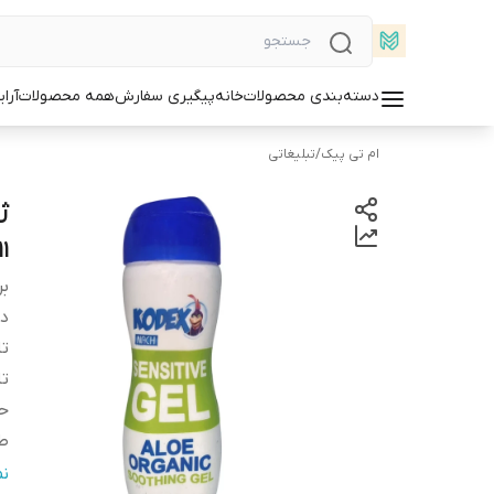
دسته‌بندی محصولات
خانه
پیگیری سفارش
همه محصولات
آرا
ام تی پیک
/
تبلیغاتی
025/11
بر
دس
تا
تا
ح
ط
وی
ن