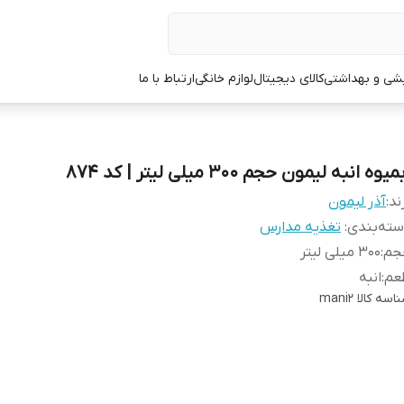
یشی و بهداشتی
کالای دیجیتال
لوازم خانگی
ارتباط با ما
میوه انبه لیمون حجم 300 میلی لیتر | کد 874
ند:
آذر لیمون
ته‌بندی
:
تغذیه مدارس
جم
:
300 میلی لیتر
عم
:
انبه
اسه کالا
mani2