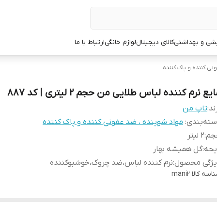
یشی و بهداشتی
کالای دیجیتال
لوازم خانگی
ارتباط با ما
نی کننده و پاک کننده
یع نرم کننده لباس طلایی من حجم 2 لیتری | کد 887
ند:
تاپ من
ته‌بندی
:
مواد شوینده ، ضد عفونی کننده و پاک کننده
جم
:
2 لیتر
یحه
:
گل همیشه بهار
یژگی محصول
:
نرم کننده لباس،ضد چروک،خوشبوکننده
اسه کالا
mani2