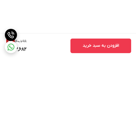
140,799
12
%
افزودن به سبد خرید
123,682
برگشت به بالا