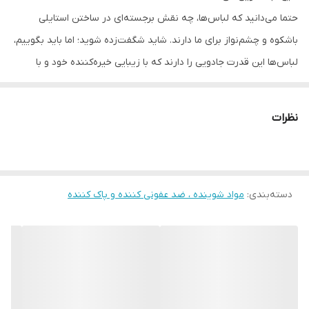
حتما می‌دانید که لباس‌ها، چه نقش برجسته‌ای در ساختن استایلی
باشکوه و چشم‌نواز برای ما دارند. شاید شگفت‌زده شوید؛ اما باید بگوییم،
لباس‌ها این قدرت جادویی را دارند که با زیبایی خیره‌کننده خود و با
خاصیت اصلاح‌کنندگی، ما را به اندام ایده‌آل ذهنی‌مان نزدیک کنند. شرط
بروز این قابلیت، در قدرت شما جهت محافظت از بافت لباس نهفته
نظرات
است. شاید برای‌تان جالب باشد بدانید که انتخاب شوینده مناسب برای
لباس، تاثیری شگرف در حفظ زیبایی آن دارد. مایع لباسشویی من، یکی از
همین محصولات محبوب و پرآوازه‌ای ا‌ست که شما را در این امر همراهی
دسته‌بندی
:
مواد شوینده ، ضد عفونی کننده و پاک کننده
می‌کند. مایع لباسشویی من، محصولی وطنی و باکیفیت است که با قدرت
تمیزکنندگی فوق‌العاده‌اش، جانی دوباره به لباس‌هایتان می‌بخشد. این
شوینده از غلظت مطلوب و مناسبی برخوردار است. همچنین، ضمن ارائه
لباسی تمیز و خوش‌رایحه، بهترین عملکرد را در حفظ بافت لباس از خود
نشان می‌دهد. بنابراین با انتخاب مایع لباسشویی من، خیالتان آسوده
است که تمیزی را به بهای سنگین خرابی و پرزشدن لباس به ‌دست