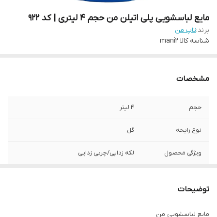
مایع لباسشویی پلی اتیلن من حجم 4 لیتری | کد 922
برند:
تاپ من
شناسه کالا
mani2
مشخصات
حجم
4 لیتر
نوع رایحه
گل
ویژگی محصول
لکه زدایی/چربی زدایی
توضیحات
مایع لباسشویی من