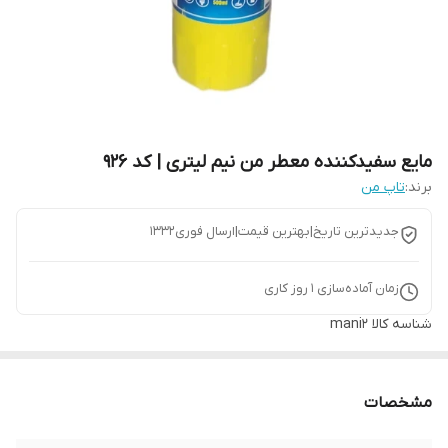
مایع سفیدکننده معطر من نیم لیتری | کد 926
برند:
تاپ من
جدیدترین تاریخ|بهترین قیمت|ارسال فوری1332
زمان آماده‌سازی
1
روز کاری
شناسه کالا
mani2
مشخصات