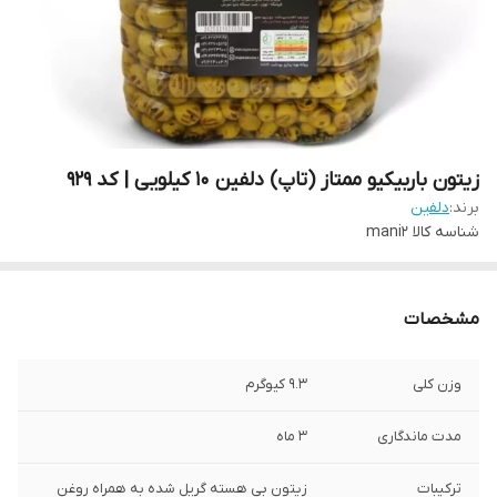
زیتون باربیکیو ممتاز (تاپ) دلفین 10 کیلویی | کد 929
برند:
دلفین
شناسه کالا
mani2
مشخصات
وزن کلی
9.3 کیوگرم
مدت ماندگاری
3 ماه
ترکیبات
زیتون بی هسته گریل شده به همراه روغن