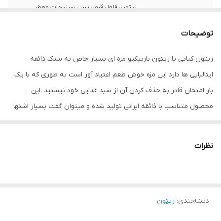
زیتون، فلفل قرمز، سیر ، سبزیجات معطر
توضیحات
زیتون کبابی یا زیتون باربیکیو مزه ای بسیار خاص به سبک ذائقه
ایتالیایی ها دارد این مزه خوش طعم اعتیاد آور است به طوری که با یک
بار امتحان قادر به حذف کردن آن از سبد غذایی خود نیستید .این
محصول متناسب با ذائقه ایرانی تولید شده و میتوان گفت بسیار اشتها
آور است.در کنار طعم بینظیر زیتون خواص بی شماری نیز دارد که به این
موارد میتوان اشاره نمود:
نظرات
1. جلوگیری از سکته قلبی
2. رفع مشکلات گوارشی
3. درمان افسردگی
دسته‌بندی
:
زیتون
4. تقویت حافظه