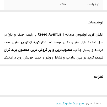
نوع رایحه
خنک
پخش بو
قوی
توضیحات
ماندگاری
زیاد
ادکلن کرید اونتوس مردانه | Creed Aventus
با رایحه خنک و تلخ در
سال 2011 به بازار
عطر و ادکلن
عرضه شد.
عطر کرید اونتوس
عطری است
مردانه و بسیار جذاب.
محبوب‌ترین و پر فروش ترین محصول برند گران
قیمت کرید،
در عین شادابی و نشاط و وقار و ابهت خویش روح دراماتیک
در هم آمیخته از جنگ و صلح را به زیبایی هرچه تمام تر نشان داده
است.
نظرات
تضاد و پارادوکس عجیب و غریب
ادکلن
اونتوس
جادویی است که همگان
را به سمت خویش میکشد.
اونتوس
بی شک یکی از موفق ترین عطرهای
همه دوران هاست. عطری است بسیار جذاب که سریعا مورد توجه خانمها
دسته‌بندی
:
اسپری خوشبو کننده
قرار میگیرد. قدرت پخش فوق العاده و ماندگاری مناسبی دارد و