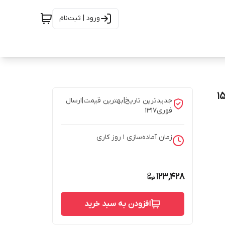
ورود | ثبت‌نام
نه دیزادیز مدل Laytone حجم 150
جدیدترین تاریخ|بهترین قیمت|ارسال
فوری1317
زمان آماده‌سازی
1
روز کاری
123,428
افزودن به سبد خرید