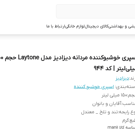
یشی و بهداشتی
کالای دیجیتال
لوازم خانگی
ارتباط با ما
اسپری خوشبوکننده مردا
لی‌لیتر | کد 944
ند:
دیزادیز
ته‌بندی
:
اسپری خوشبو کننده
جم
:
150 میلی لیتر
ناسب
:
آقایان و بانوان
ع رایحه
:
تند و تلخ _ معتدل
بع
:
گرم
اسه کالا
mani1