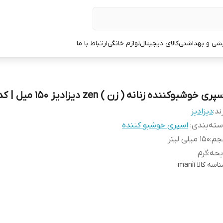
یشی و بهداشتی
کالای دیجیتال
لوازم خانگی
ارتباط با ما
پری خوشبوکننده زنانه ( زن ) zen دیزادیز 150 میل | کد 949
ند:
دیزادیز
ته‌بندی
:
اسپری خوشبو کننده
جم
:
150 میلی لیتر
یحه
:
گرم
اسه کالا
mani1