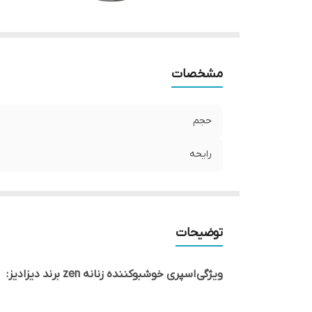
مشخصات
حجم
رایحه
توضیحات
ویژگی اسپری خوشبوکننده زنانه zen برند دیزادیز: