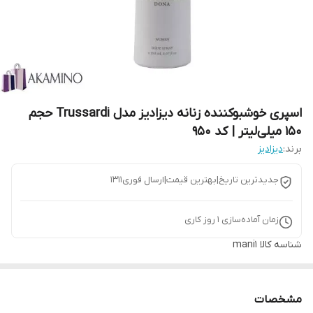
اسپری خوشبوکننده زنانه دیزادیز مدل Trussardi حجم
150 میلی‌لیتر | کد 950
برند:
دیزادیز
جدیدترین تاریخ|بهترین قیمت|ارسال فوری1311
زمان آماده‌سازی
1
روز کاری
شناسه کالا
mani1
مشخصات