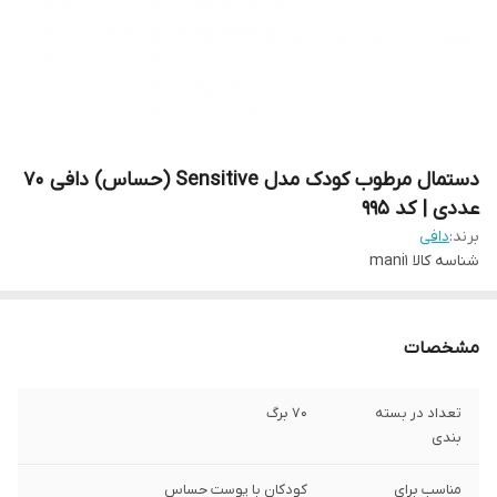
دستمال مرطوب کودک مدل Sensitive (حساس) دافی 70
عددی | کد 995
برند:
دافی
شناسه کالا
mani1
مشخصات
تعداد در بسته
70 برگ
بندی
مناسب برای
کودکان با پوست حساس