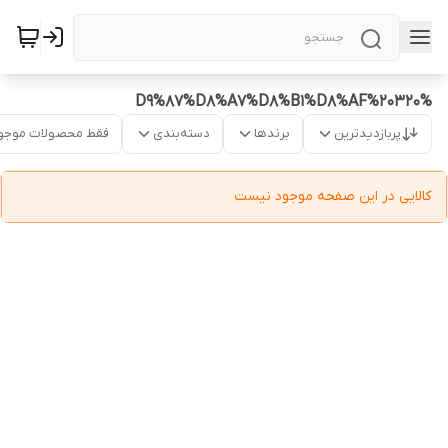
%D9%87%D8%A7%D8%B1%D8%AF%20320
پربازدیدترین
برندها
دسته‌بندی
فقط محصولات موجو
کالایی در این صفحه موجود نیست