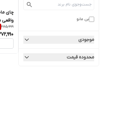
بن مانو
واقعی م
285,999
قیمت عالی
272,990
موجودی
محدوده قیمت