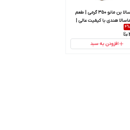
چای ماسالا بن مانو 350 گرمی | طعم
اسالا هندی با کیفیت عالی |
4
%
 | کد 1692
افزودن به سبد