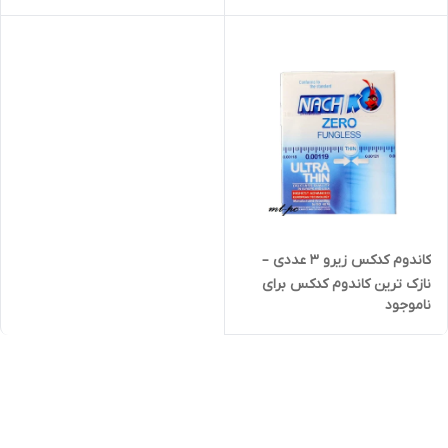
طبیعی - خرید تکی | کد 2423
تماس طبیعی و لذت واقعی
بدون مرز - خرید عمده | کد 2528
کاندوم کدکس زیرو 3 عددی –
نازک ترین کاندوم کدکس برای
ناموجود
تماس طبیعی - خرید تکی | کد
2105