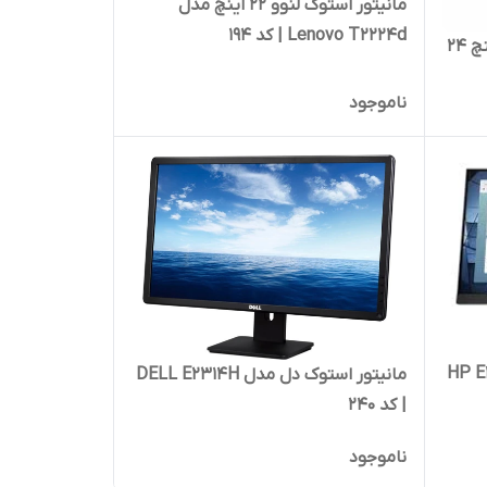
مانیتور استوک لنوو 22 اینچ مدل
Lenovo T2224d | کد 194
مانیتور استوک دل مدل E2416 اینچ 24
ناموجود
پی مدل HP E22 G4
مانیتور استوک دل مدل DELL E2314H
| کد 240
ناموجود