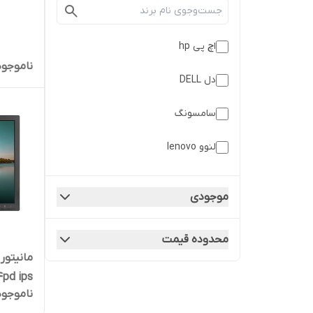
22 | کد 198
اچ پی hp
ناموجود
دل DELL
سامسونگ
لنوو lenovo
موجودی
محدوده قیمت
t2224pd ips 
ناموجود