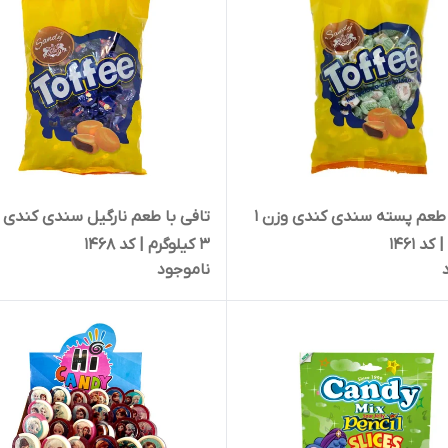
تافی با طعم پسته سندی کندی وزن 1
تافی با طعم نارگیل سندی کندی 
کد 1461
3 کیلوگرم | کد 1468
ناموجود