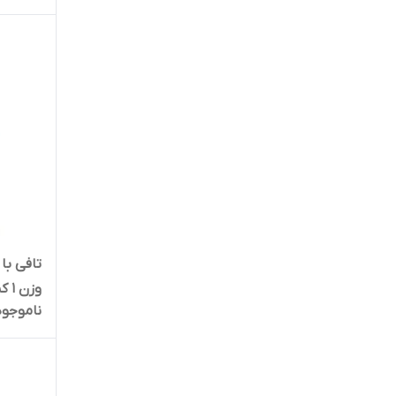
تافی با
وزن 1 کیلوگرم | کد 1462
ناموجود