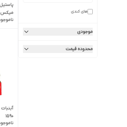
پاستیل 
های کندی
میکس وزن 225 گرم
ناموجود
موجودی
محدوده قیمت
آبنبات 
1590
ناموجود