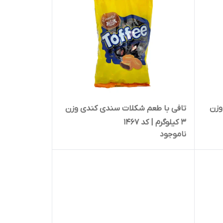
وزن
تافی با طعم شکلات سندی کندی وزن
3 کیلوگرم | کد 1467
ناموجود