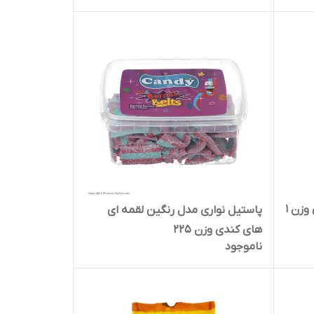
تافی با طعم شکلات سندی کندی وزن 1
پاستیل نواری مدل رنگین لقمه ای
های کندی وزن 225
ناموجود