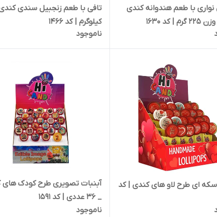
نواری با طعم هندوانه کندی
 | کد 1630
کیلوگرم | کد 1466
ناموجود
آبنبات تصویری طرح کودک های 
سکه ای طرح لاو های کندی | کد
_ 36 عددی | کد 1591
ناموجود